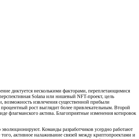
вление диктуется несколькими факторами, переплетающимися
 перспективная Solana или нишевый NFT-проект, цель
ии, возможность извлечения существенной прибыли
й процентный рост выглядит более привлекательным. Второй
 виде флагманского актива. Благоприятные изменения котировок
нно эволюционируют. Команды разработчиков усердно работают
 того, активное налаживание связей между криптопроектами и