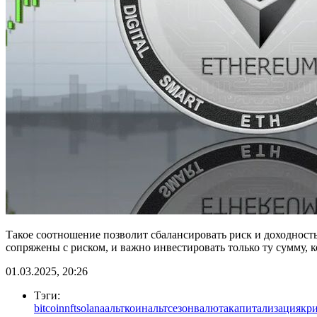
Такое соотношение позволит сбалансировать риск и доходност
сопряжены с риском, и важно инвестировать только ту сумму, 
01.03.2025, 20:26
Тэги:
bitcoin
nft
solana
альткоин
альтсезон
валюта
капитализация
кр