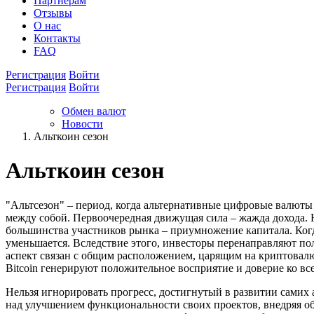
Партнёрам
Отзывы
О нас
Контакты
FAQ
Регистрация
Войти
Регистрация
Войти
Обмен валют
Новости
Альткоин сезон
Альткоин сезон
"Альтсезон" – период, когда альтернативные цифровые валюты
между собой. Первоочередная движущая сила – жажда дохода. Н
большинства участников рынка – приумножение капитала. Когд
уменьшается. Вследствие этого, инвесторы перенаправляют по
аспект связан с общим расположением, царящим на криптовалют
Bitcoin генерируют положительное восприятие и доверие ко в
Нельзя игнорировать прогресс, достигнутый в развитии самих
над улучшением функциональности своих проектов, внедряя об