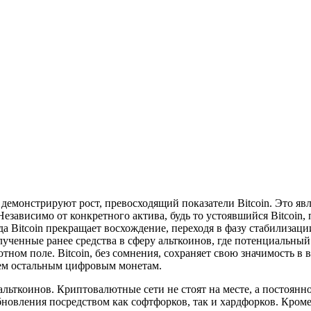
 демонстрируют рост, превосходящий показатели Bitcoin. Это я
езависимо от конкретного актива, будь то устоявшийся Bitcoin,
а Bitcoin прекращает восхождение, переходя в фазу стабилизац
лученные ранее средства в сферу альткоинов, где потенциальны
ном поле. Bitcoin, без сомнения, сохраняет свою значимость в
сем остальным цифровым монетам.
 альткоинов. Криптовалютные сети не стоят на месте, а постоя
новления посредством как софтфорков, так и хардфорков. Кроме