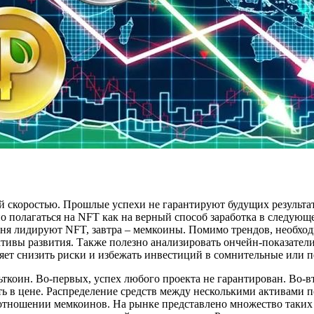
ой скоростью. Прошлые успехи не гарантируют будущих результа
о полагаться на NFT как на верный способ заработка в следую
ня лидируют NFT, завтра – мемкоины. Помимо трендов, необход
ктивы развития. Также полезно анализировать ончейн-показатели
яет снизить риски и избежать инвестиций в сомнительные или 
ткоин. Во-первых, успех любого проекта не гарантирован. Во-
ять в цене. Распределение средств между несколькими активами
тношении мемкоинов. На рынке представлено множество таких м