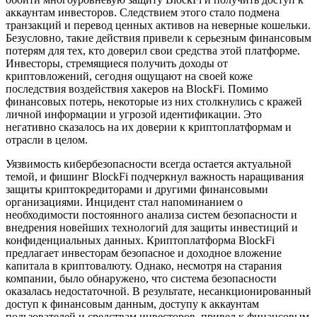
аккаунтам инвесторов. Следствием этого стало подмена
транзакций и перевод ценных активов на неверные кошельки.
Безусловно, такие действия привели к серьезным финансовым
потерям для тех, кто доверил свои средства этой платформе.
Инвесторы, стремящиеся получить доходы от
криптовложений, сегодня ощущают на своей коже
последствия воздействия хакеров на BlockFi. Помимо
финансовых потерь, некоторые из них столкнулись с кражей
личной информации и угрозой идентификации. Это
негативно сказалось на их доверии к криптоплатформам и
отрасли в целом.
Уязвимость кибербезопасности всегда остается актуальной
темой, и фишинг BlockFi подчеркнул важность наращивания
защиты криптокредиторами и другими финансовыми
организациями. Инцидент стал напоминанием о
необходимости постоянного анализа систем безопасности и
внедрения новейших технологий для защиты инвестиций и
конфиденциальных данных. Криптоплатформа BlockFi
предлагает инвесторам безопасное и доходное вложение
капитала в криптовалюту. Однако, несмотря на старания
компании, было обнаружено, что система безопасности
оказалась недостаточной. В результате, несанкционированный
доступ к финансовым данным, доступу к аккаунтам
пользователей и средствам инвесторов, привел к финансовым