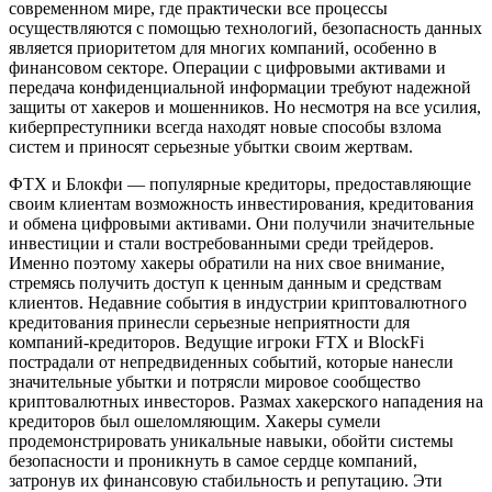
современном мире, где практически все процессы
осуществляются с помощью технологий, безопасность данных
является приоритетом для многих компаний, особенно в
финансовом секторе. Операции с цифровыми активами и
передача конфиденциальной информации требуют надежной
защиты от хакеров и мошенников. Но несмотря на все усилия,
киберпреступники всегда находят новые способы взлома
систем и приносят серьезные убытки своим жертвам.
ФТХ и Блокфи — популярные кредиторы, предоставляющие
своим клиентам возможность инвестирования, кредитования
и обмена цифровыми активами. Они получили значительные
инвестиции и стали востребованными среди трейдеров.
Именно поэтому хакеры обратили на них свое внимание,
стремясь получить доступ к ценным данным и средствам
клиентов. Недавние события в индустрии криптовалютного
кредитования принесли серьезные неприятности для
компаний-кредиторов. Ведущие игроки FTX и BlockFi
пострадали от непредвиденных событий, которые нанесли
значительные убытки и потрясли мировое сообщество
криптовалютных инвесторов. Размах хакерского нападения на
кредиторов был ошеломляющим. Хакеры сумели
продемонстрировать уникальные навыки, обойти системы
безопасности и проникнуть в самое сердце компаний,
затронув их финансовую стабильность и репутацию. Эти