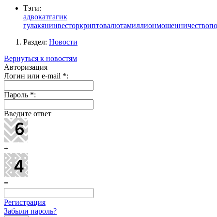
Тэги:
адвокат
гагик
гулакян
инвестор
криптовалюта
миллион
мошенничество
по
Раздел:
Новости
Вернуться к новостям
Авторизация
Логин или e-mail
*
:
Пароль
*
:
Введите ответ
+
=
Регистрация
Забыли пароль?