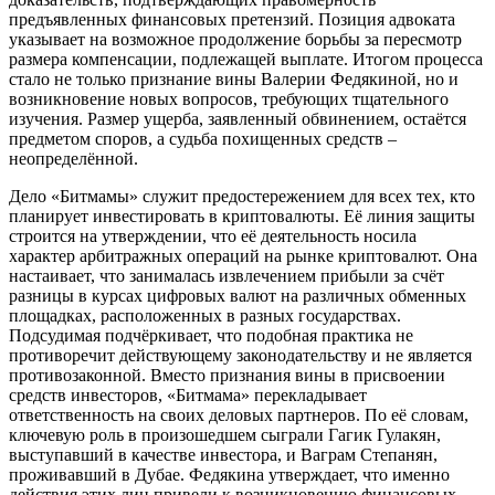
предъявленных финансовых претензий. Позиция адвоката
указывает на возможное продолжение борьбы за пересмотр
размера компенсации, подлежащей выплате. Итогом процесса
стало не только признание вины Валерии Федякиной, но и
возникновение новых вопросов, требующих тщательного
изучения. Размер ущерба, заявленный обвинением, остаётся
предметом споров, а судьба похищенных средств –
неопределённой.
Дело «Битмамы» служит предостережением для всех тех, кто
планирует инвестировать в криптовалюты. Её линия защиты
строится на утверждении, что её деятельность носила
характер арбитражных операций на рынке криптовалют. Она
настаивает, что занималась извлечением прибыли за счёт
разницы в курсах цифровых валют на различных обменных
площадках, расположенных в разных государствах.
Подсудимая подчёркивает, что подобная практика не
противоречит действующему законодательству и не является
противозаконной. Вместо признания вины в присвоении
средств инвесторов, «Битмама» перекладывает
ответственность на своих деловых партнеров. По её словам,
ключевую роль в произошедшем сыграли Гагик Гулакян,
выступавший в качестве инвестора, и Ваграм Степанян,
проживавший в Дубае. Федякина утверждает, что именно
действия этих лиц привели к возникновению финансовых