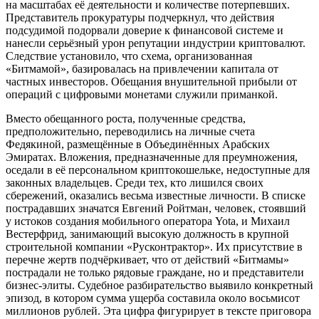
на масштабах её деятельности и количестве потерпевших.
Представитель прокуратуры подчеркнул, что действия
подсудимой подорвали доверие к финансовой системе и
нанесли серьёзный урон репутации индустрии криптовалют.
Следствие установило, что схема, организованная
«Битмамой», базировалась на привлечении капитала от
частных инвесторов. Обещания внушительной прибыли от
операций с цифровыми монетами служили приманкой.
Вместо обещанного роста, полученные средства,
предположительно, переводились на личные счета
Федякиной, размещённые в Объединённых Арабских
Эмиратах. Вложения, предназначенные для преумножения,
оседали в её персональном криптокошельке, недоступные для
законных владельцев. Среди тех, кто лишился своих
сбережений, оказались весьма известные личности. В списке
пострадавших значатся Евгений Ройтман, человек, стоявший
у истоков создания мобильного оператора Yota, и Михаил
Вестерфрид, занимающий высокую должность в крупной
строительной компании «Русконтрактор». Их присутствие в
перечне жертв подчёркивает, что от действий «Битмамы»
пострадали не только рядовые граждане, но и представители
бизнес-элиты. Судебное разбирательство выявило конкретный
эпизод, в котором сумма ущерба составила около восьмисот
миллионов рублей. Эта цифра фигурирует в тексте приговора