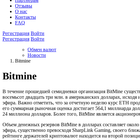
Партнёрам
Отзывы
О нас
Контакты
FAQ
Регистрация
Войти
Регистрация
Войти
Обмен валют
Новости
Bitmine
Bitmine
В течение прошедшей семидневки организация BitMine существ
восемьсот двадцать три млн. в американских долларах, исходя
эфира. Важно отметить, что за отчетную неделю курс ETH прод
его суммарная рыночная оценка достигает 564,1 миллиарда дол
24 миллиона долларов. Более того, BitMine является акционеро
Объем денежных резервов BitMine в долларах составляет окол
эфира, существенно превосходя SharpLink Gaming, своего ближ
рейтинге держателей криптовалют находится на второй позиции