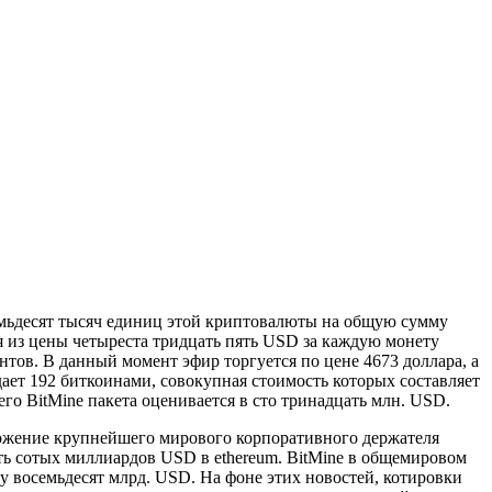
емьдесят тысяч единиц этой криптовалюты на общую сумму
я из цены четыреста тридцать пять USD за каждую монету
тов. В данный момент эфир торгуется по цене 4673 доллара, а
дает 192 биткоинами, совокупная стоимость которых составляет
го BitMine пакета оценивается в сто тринадцать млн. USD.
оложение крупнейшего мирового корпоративного держателя
ять сотых миллиардов USD в ethereum. BitMine в общемировом
у восемьдесят млрд. USD. На фоне этих новостей, котировки