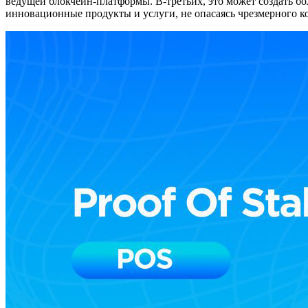
ведущей блокчейн-платформы. В-третьих, это может создать б
инновационные продукты и услуги, не опасаясь чрезмерного к