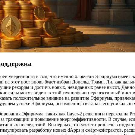
поддержка
своей уверенности в том, что именно блокчейн Эфириума имеет
на этот пост вновь будет избран Дональд Трамп. Ли, как дальн
ущие рекорды и достичь новых, невиданных ранее высот. Данно
кие силы могут видеть в этой технологии перспективный инстр
казать положительное влияние на развитие Эфириума, привлекая
будущем успехе Эфириума, несомненно, связана с его уникальн
ирования Эфириума, таких как Layer-2 решения и переход на Pro
за транзакции и повышение энергоэффективности. В случае, ес
зитивных последствий. Во-первых, это может привлечь в индус
стимулировать разработку новых dApps и смарт-контрактов, рас