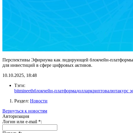
Перспективы Эфириума как лидирующей блокчейн-платформы и
для инвестиций в сфере цифровых активов.
10.10.2025, 18:48
Тэги:
bitmine
eth
блокчейн-платформа
доллар
криптовалюта
курс э
Раздел:
Новости
Вернуться к новостям
Авторизация
Логин или e-mail
*
: