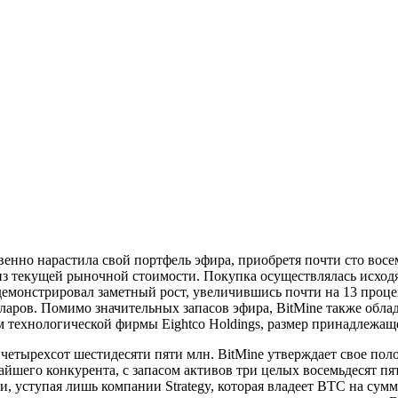
енно нарастила свой портфель эфира, приобретя почти сто вос
 из текущей рыночной стоимости. Покупка осуществлялась исход
емонстрировал заметный рост, увеличившись почти на 13 процен
ларов. Помимо значительных запасов эфира, BitMine также обла
м технологической фирмы Eightco Holdings, размер принадлежаще
о четырехсот шестидесяти пяти млн. BitMine утверждает свое п
айшего конкурента, с запасом активов три целых восемьдесят п
, уступая лишь компании Strategy, которая владеет BTC на сумм