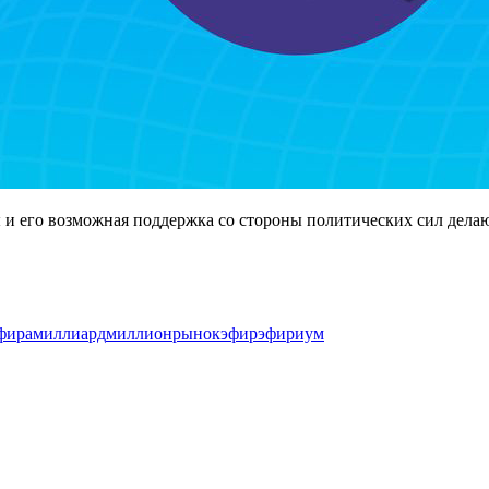
 его возможная поддержка со стороны политических сил делаю
фира
миллиард
миллион
рынок
эфир
эфириум