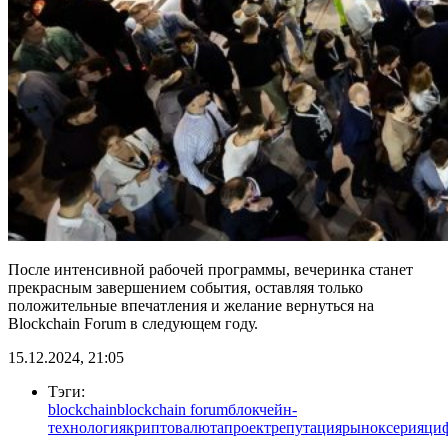
После интенсивной рабочей программы, вечеринка станет
прекрасным завершением события, оставляя только
положительные впечатления и желание вернуться на
Blockchain Forum в следующем году.
15.12.2024, 21:05
Тэги:
blockchain
blockchain forum
блокчейн-
технология
криптовалюта
проект
репутация
рынок
серия
ци