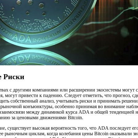
е Риски
твах с другими компаниями или расширении экосистемы могут ст
я, могут привести к падению. Следует отметить, что прогноз, 
дить собственный анализ, учитывать риски и принимать решени
й рыночной конъюнктуры, особенно принимая во внимание набл
ие взаимосвязи между динамикой курса ADA и общей тенденцией 
анию за ценовыми движениями Bitcoin.
ие, существует высокая вероятность того, что ADA последует е
ее рыночным циклам, когда колебания цены Bitcoin оказывали з