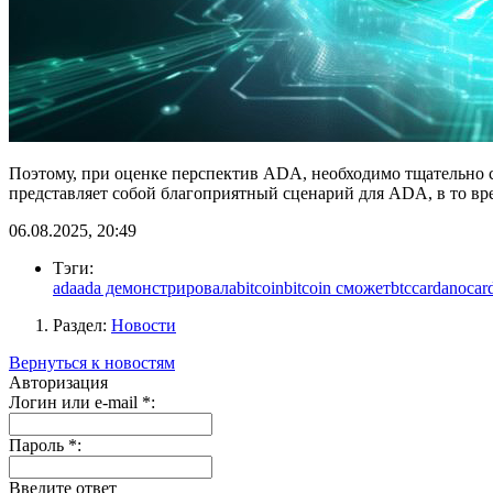
Поэтому, при оценке перспектив ADA, необходимо тщательно с
представляет собой благоприятный сценарий для ADA, в то вре
06.08.2025, 20:49
Тэги:
ada
ada демонстрировала
bitcoin
bitcoin сможет
btc
cardano
car
Раздел:
Новости
Вернуться к новостям
Авторизация
Логин или e-mail
*
:
Пароль
*
:
Введите ответ