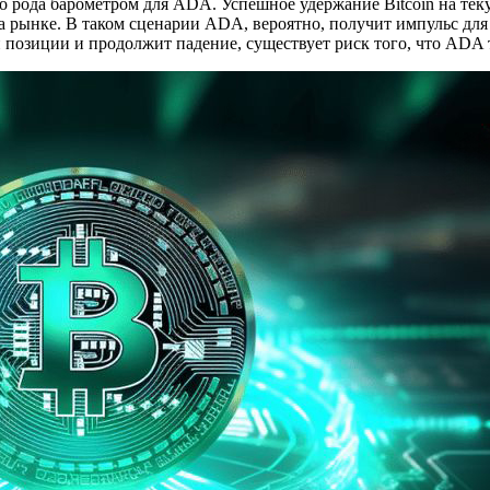
его рода барометром для ADA. Успешное удержание Bitcoin на т
а рынке. В таком сценарии ADA, вероятно, получит импульс дл
и позиции и продолжит падение, существует риск того, что ADA