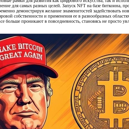
 новые рамки для развития как цифрового искусства, так и испо
ние для самых разных целей. Запуск NFT на базе биткоина, про
ременно демонстрируя желание знаменитостей задействовать но
ровой собственности и применения ее в разнообразных областях
се больше проникают в повседневность, становясь не просто ув