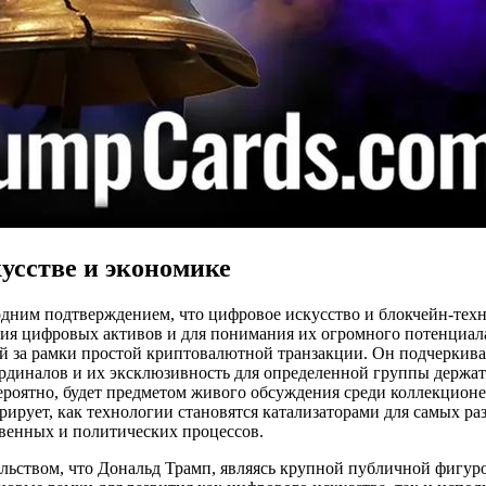
усстве и экономике
 одним подтверждением, что цифровое искусство и блокчейн-тех
тия цифровых активов и для понимания их огромного потенциала
 за рамки простой криптовалютной транзакции. Он подчеркивает
диналов и их эксклюзивность для определенной группы держате
, вероятно, будет предметом живого обсуждения среди коллекцио
рирует, как технологии становятся катализаторами для самых р
твенных и политических процессов.
льством, что Дональд Трамп, являясь крупной публичной фигуро