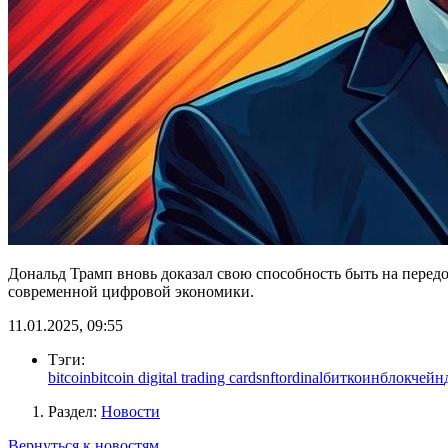
Дональд Трамп вновь доказал свою способность быть на пере
современной цифровой экономики.
11.01.2025, 09:55
Тэги:
bitcoin
bitcoin digital trading cards
nft
ordinal
биткоин
блокчейн
Раздел:
Новости
Вернуться к новостям