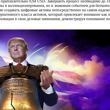
приблизительно 0,94 USD. Завершить процесс необходимо до 31
ва и коллекционирования, но и знаковым событием для биткоин
ляя создавать цифровые активы непосредственно на самом надеж
рнативного класса активов, который привлекает внимание как о
нновации в свои деловые начинания, демонстрируя понимание н