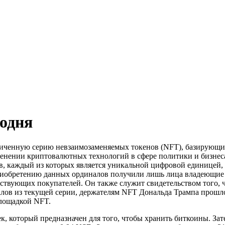
годня
иченную серию невзаимозаменяемых токенов (NFT), базирующих
именении криптовалютных технологий в сфере политики и бизнес
в, каждый из которых является уникальной цифровой единицей,
риобретению данных ординалов получили лишь лица владеющие 
ествующих покупателей. Он также служит свидетельством того,
лов из текущей серии, держателям NFT Дональда Трампа прошло
площадкой NFT.
, который предназначен для того, чтобы хранить биткоины. Зат