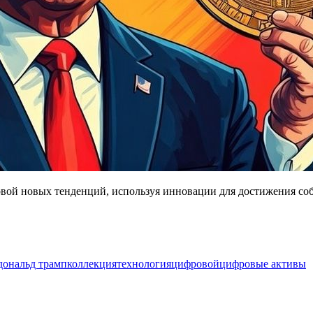
довой новых тенденций, используя инновации для достижения с
дональд трамп
коллекция
технология
цифровой
цифровые активы