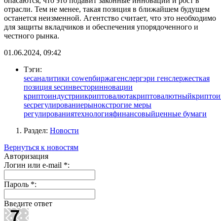
опасаются, что это подавит законные инновации и рост в
отрасли. Тем не менее, такая позиция в ближайшем будущем
останется неизменной. Агентство считает, что это необходимо
для защиты вкладчиков и обеспечения упорядоченного и
честного рынка.
01.06.2024, 09:42
Тэги:
sec
аналитики cowen
биржа
генслер
гэри генслер
жесткая
позиция sec
инвестор
инновации
криптоиндустрии
криптовалюта
криптовалютный
криптои
sec
регулирование
рынок
строгие меры
регулирования
технология
финансовый
ценные бумаги
Раздел:
Новости
Вернуться к новостям
Авторизация
Логин или e-mail
*
:
Пароль
*
:
Введите ответ