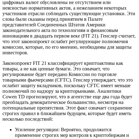
цифровых валют обусловлены не отсутствием или
неясностью нормативных актов, а нежеланием некоторых
участников отрасли соблюдать существующие установки. Эти
слова были сказаны перед принятием в Палате
представителей Соединенных Штатов Америки
законодательного акта по технологиям и финансовым
инновациям в двадцать первом веке (FIT 21). Генслер считает,
что этот законопроект ослабит регулирующие полномочия
комиссии, которые, по его мнению, необходимы для защиты
инвесторов.
Законопроект FIT 21 классифицирует криптоактивы как
товары, а не как ценные бумаги. Это означает, что
регулирование будет передано Комиссии по торговле
товарными фьючерсами (CFTC). Генслер утверждает, что это
ослабит защиту вкладчиков, поскольку CFTC имеет меньше
полномочий по надзору за крипторынками. Аналитики
Cowen TD прогнозируют, что в агентстве еще два года будет
преобладать демократическое большинство, несмотря на
потенциальные препятствия. Этот факт означает сохранение
строгих правил в ближайшем будущем, которые будет иметь
несколько последствий:
Усиление регуляции: Вероятно, продолжится
применение строгих мер контроля к криптобиржам и