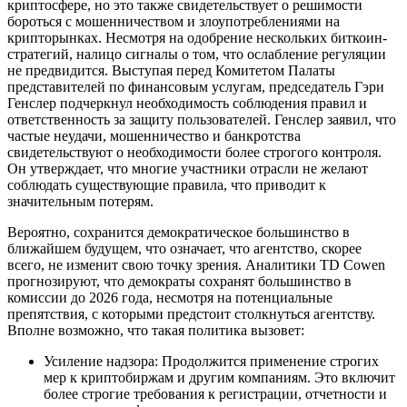
криптосфере, но это также свидетельствует о решимости
бороться с мошенничеством и злоупотреблениями на
крипторынках. Несмотря на одобрение нескольких биткоин-
стратегий, налицо сигналы о том, что ослабление регуляции
не предвидится. Выступая перед Комитетом Палаты
представителей по финансовым услугам, председатель Гэри
Генслер подчеркнул необходимость соблюдения правил и
ответственность за защиту пользователей. Генслер заявил, что
частые неудачи, мошенничество и банкротства
свидетельствуют о необходимости более строгого контроля.
Он утверждает, что многие участники отрасли не желают
соблюдать существующие правила, что приводит к
значительным потерям.
Вероятно, сохранится демократическое большинство в
ближайшем будущем, что означает, что агентство, скорее
всего, не изменит свою точку зрения. Аналитики TD Cowen
прогнозируют, что демократы сохранят большинство в
комиссии до 2026 года, несмотря на потенциальные
препятствия, с которыми предстоит столкнуться агентству.
Вполне возможно, что такая политика вызовет:
Усиление надзора: Продолжится применение строгих
мер к криптобиржам и другим компаниям. Это включит
более строгие требования к регистрации, отчетности и