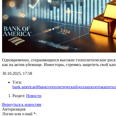
Одновременно, сохраняющиеся высокие геополитические риски
как на актив-убежище. Инвесторы, стремясь защитить свой капи
30.10.2025, 17:58
Тэги:
bank america
etf
банк
геополитический
доллар
золото
капитал
Раздел:
Новости
Вернуться к новостям
Авторизация
Логин или e-mail
*
: