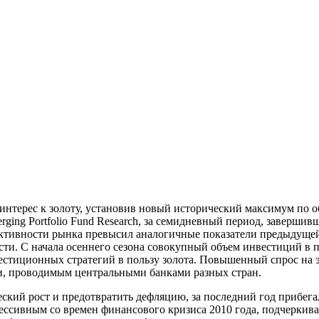
интерес к золоту, установив новый исторический максимум по
ing Portfolio Fund Research, за семидневный период, завершив
ктивности рынка превысил аналогичные показатели предыдущей н
сти. С начала осеннего сезона совокупный объем инвестиций в 
естиционных стратегий в пользу золота. Повышенный спрос на э
, проводимым центральными банками разных стран.
кий рост и предотвратить дефляцию, за последний год прибега
ессивным со времен финансового кризиса 2010 года, подчеркив