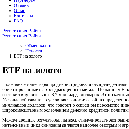
Партнёрам
Отзывы
О нас
Контакты
FAQ
Регистрация
Войти
Регистрация
Войти
Обмен валют
Новости
ETF на золото
ETF на золото
Глобальные инвесторы продемонстрировали беспрецедентный 
ориентированные на этот драгоценный металл. По данным Emerg
составил внушительные 8,7 миллиарда долларов. Этот скачок а
"безопасной гавани" в условиях экономической неопределенно
миллиардов долларов, что говорит о серьёзном пересмотре инв
широкомасштабным ослаблением денежно-кредитной политики
Международные регуляторы, пытаясь стимулировать экономичес
интенсивный цикл снижения является наиболее быстрым и агр