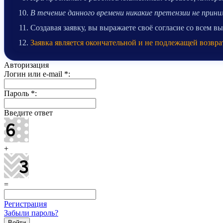
В течение данного времени никакие претензии не при
Создавая заявку, вы выражаете своё согласие со всем 
Заявка является окончательной и не подлежащей возвра
Авторизация
Логин или e-mail
*
:
Пароль
*
:
Введите ответ
+
=
Регистрация
Забыли пароль?