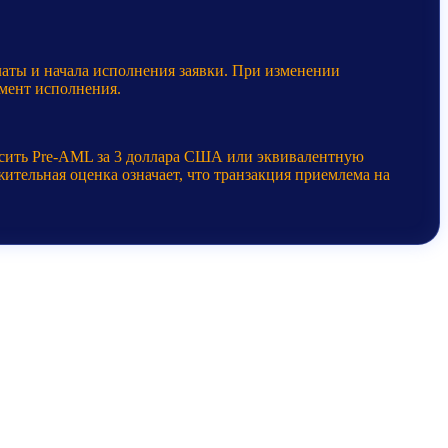
латы и начала исполнения заявки. При изменении
мент исполнения.
осить Pre-AML за 3 доллара США или эквивалентную
ительная оценка означает, что транзакция приемлема на