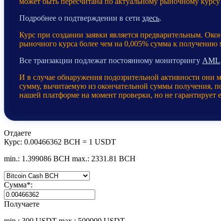
может быть пересчитана по актуальному рыночному курсу
Подробнее о подтверждении в сети
здесь
.
Курс при создании заявки является предварительным. Око
рыночного курса более чем на 0,005% сумма к получению
Все транзакции подлежат постоянному мониторингу
AML
И в случае обнаружения подозрительной активности они 
сумму, вычитаемую из окончательной суммы получения, пос
нашей платформе на момент проверки, но не гарантирует 
Отдаете
Курс:
0.00466362 BCH = 1 USDT
min.: 1.399086 BCH
max.: 2331.81 BCH
Сумма
*
:
Получаете
min.: 300 USDT
max.: 500000 USDT