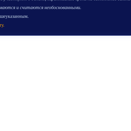
нимаются и считаются необоснованными.
вышеуказанным.
ту.