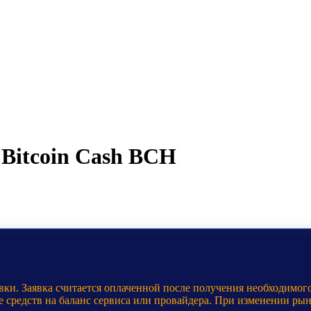
 Bitcoin Cash BCH
ки. Заявка считается оплаченной после получения необходимого
е средств на баланс сервиса или провайдера. При изменении ры