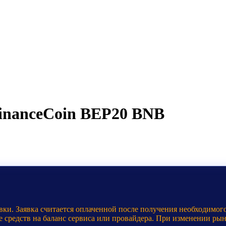
BinanceCoin BEP20 BNB
ки. Заявка считается оплаченной после получения необходимого
е средств на баланс сервиса или провайдера. При изменении ры