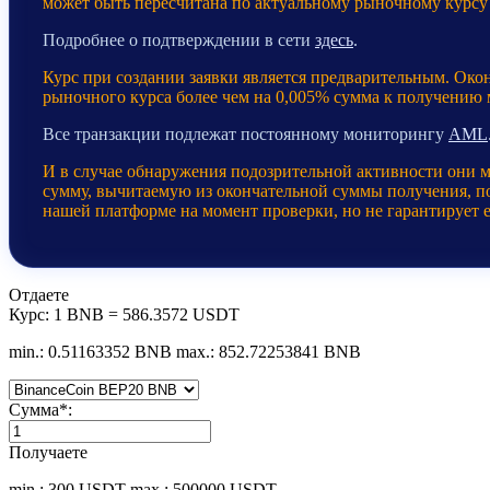
может быть пересчитана по актуальному рыночному курсу
Подробнее о подтверждении в сети
здесь
.
Курс при создании заявки является предварительным. Око
рыночного курса более чем на 0,005% сумма к получению
Все транзакции подлежат постоянному мониторингу
AML
И в случае обнаружения подозрительной активности они 
сумму, вычитаемую из окончательной суммы получения, пос
нашей платформе на момент проверки, но не гарантирует 
Отдаете
Курс:
1 BNB = 586.3572 USDT
min.: 0.51163352 BNB
max.: 852.72253841 BNB
Сумма
*
:
Получаете
min.: 300 USDT
max.: 500000 USDT