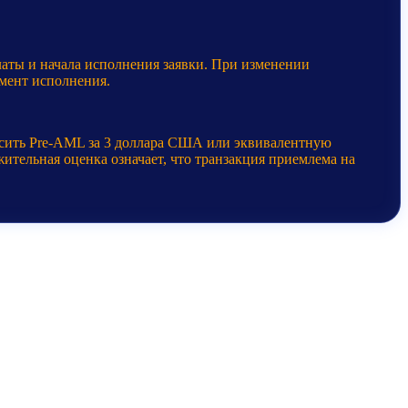
латы и начала исполнения заявки. При изменении
мент исполнения.
осить Pre-AML за 3 доллара США или эквивалентную
ительная оценка означает, что транзакция приемлема на