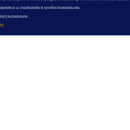
нимаются и считаются необоснованными.
вышеуказанным.
ту.