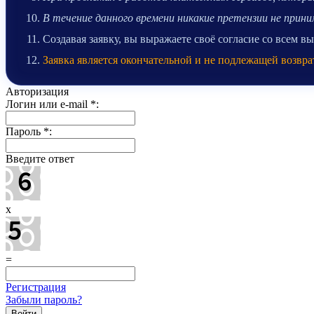
В течение данного времени никакие претензии не при
Создавая заявку, вы выражаете своё согласие со всем 
Заявка является окончательной и не подлежащей возвра
Авторизация
Логин или e-mail
*
:
Пароль
*
:
Введите ответ
x
=
Регистрация
Забыли пароль?