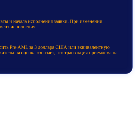
латы и начала исполнения заявки. При изменении
мент исполнения.
осить Pre-AML за 3 доллара США или эквивалентную
ительная оценка означает, что транзакция приемлема на