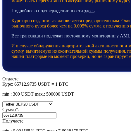
может быть пересчитана по актуальному рыночному курсу
Подробнее о подтверждении в сети
здесь
.
Курс при создании заявки является предварительным. Око
рыночного курса более чем на 0,005% сумма к получению
Все транзакции подлежат постоянному мониторингу
AML
И в случае обнаружения подозрительной активности они 
сумму, вычитаемую из окончательной суммы получения, пос
нашей платформе на момент проверки, но не гарантирует 
Отдаете
Курс:
65712.9735 USDT = 1 BTC
min.: 300 USDT
max.: 500000 USDT
Сумма
*
:
Получаете
min.: 0.00456531 BTC
max.: 7.6088475 BTC