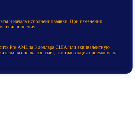
латы и начала исполнения заявки. При изменении
мент исполнения.
осить Pre-AML за 3 доллара США или эквивалентную
ительная оценка означает, что транзакция приемлема на