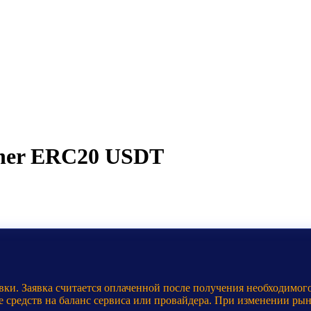
ther ERC20 USDT
ки. Заявка считается оплаченной после получения необходимого
е средств на баланс сервиса или провайдера. При изменении ры