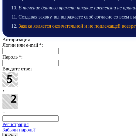
В течение данного времени никакие претензии не при
Создавая заявку, вы выражаете своё согласие со всем 
Заявка является окончательной и не подлежащей возвра
Авторизация
Логин или e-mail
*
:
Пароль
*
:
Введите ответ
x
=
Регистрация
Забыли пароль?