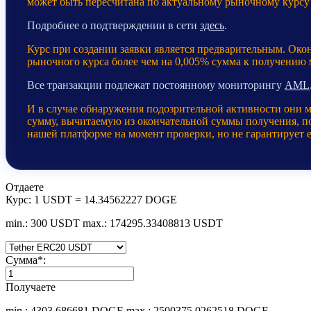
может быть пересчитана по актуальному рыночному курсу
Подробнее о подтверждении в сети
здесь
.
Курс при создании заявки является предварительным. Око
рыночного курса более чем на 0,005% сумма к получению
Все транзакции подлежат постоянному мониторингу
AML
И в случае обнаружения подозрительной активности они 
сумму, вычитаемую из окончательной суммы получения, пос
нашей платформе на момент проверки, но не гарантирует 
Отдаете
Курс:
1 USDT = 14.34562227 DOGE
min.: 300 USDT
max.: 174295.33408813 USDT
Сумма
*
:
Получаете
min.: 4303.686681 DOGE
max.: 2500375.0262518 DOGE