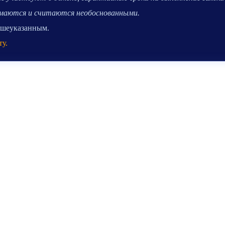
нимаются и считаются необоснованными.
вышеуказанным.
ту.