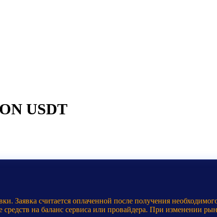
 TON USDT
ки. Заявка считается оплаченной после получения необходимого
е средств на баланс сервиса или провайдера. При изменении ры