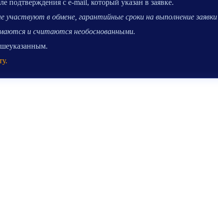
 подтверждения с e-mail, который указан в заявке.
 участвуют в обмене, гарантийные сроки на выполнение заявки 
нимаются и считаются необоснованными.
вышеуказанным.
ту.