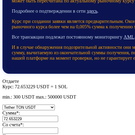
может быть пересчитана по актуальному рыночному курсу
Подробнее о подтверждении в сети
здесь
.
Курс при создании заявки является предварительным. Око
рыночного курса более чем на 0,005% сумма к получению
Все транзакции подлежат постоянному мониторингу
AML
И в случае обнаружения подозрительной активности они 
сумму, вычитаемую из окончательной суммы получения, пос
нашей платформе на момент проверки, но не гарантирует 
Отдаете
Курс:
72.653229 USDT = 1 SOL
min.: 300 USDT
max.: 500000 USDT
Сумма
*
:
Со счета
*
: