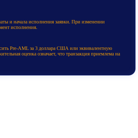
латы и начала исполнения заявки. При изменении
мент исполнения.
осить Pre-AML за 3 доллара США или эквивалентную
ительная оценка означает, что транзакция приемлема на