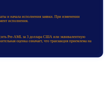
латы и начала исполнения заявки. При изменении
мент исполнения.
осить Pre-AML за 3 доллара США или эквивалентную
ительная оценка означает, что транзакция приемлема на