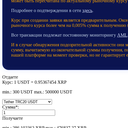
может быть пересчитана по актуальному рыночному курсу
Подробнее о подтверждении в сети
здесь
.
Курс при создании заявки является предварительным. Око
рыночного курса более чем на 0,005% сумма к получению
Все транзакции подлежат постоянному мониторингу
AML
И в случае обнаружения подозрительной активности они 
сумму, вычитаемую из окончательной суммы получения, пос
нашей платформе на момент проверки, но не гарантирует 
Отдаете
Курс:
1 USDT = 0.95367454 XRP
min.: 300 USDT
max.: 500000 USDT
Сумма
*
:
Получаете
min.: 286.102362 XRP
max.: 476837.27 XRP