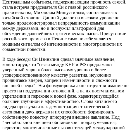
Центральным событием, подчеркивающим прочность связей,
стала встреча председателя Си с главой российского
правительства, Михаилом Мишустиным, состоявшаяся в
китайской столице. Данный диалог на высоком уровне не
только продемонстрировал непрерывность коммуникации
между державами, но и послужил платформой для
обсуждения дальнейших стратегических шагов. Присутствие
российского премьера в Пекине само по себе является
мощным сигналом об интенсивности и многогранности их
совместной повестки.
В ходе беседы Си Цзиньпин сделал значимое заявление,
констатируя, что "связи между КНР и РФ продолжают
уверенный марш к более высокому уровню и более
усовершенствованному качеству развития, неуклонно
продвигаясь вперед, вопреки изменчивости и сложности
внешней среды". Эта формулировка акцентирует внимание не
просто на поддержании отношений, а на их поступательном
укреплении и переходе к новой фазе, характеризующейся
большей глубиной и эффективностью. Слова китайского
лидера прозвучали как демонстрация стратегической
автономии двух держав и их способности формировать
собственную повестку, игнорируя внешнее давление. Под
"нестабильной внешней обстановкой" подразумеваются,
вероятно, многочисленные вызовы текущей международной