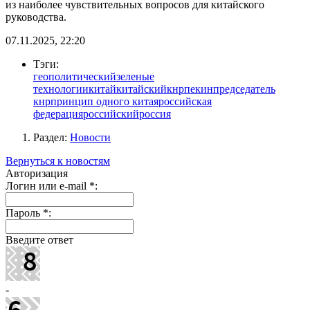
из наиболее чувствительных вопросов для китайского
руководства.
07.11.2025, 22:20
Тэги:
геополитический
зеленые
технологии
китай
китайский
кнр
пекин
председатель
кнр
принцип одного китая
российская
федерация
российский
россия
Раздел:
Новости
Вернуться к новостям
Авторизация
Логин или e-mail
*
:
Пароль
*
:
Введите ответ
-