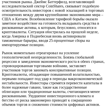
участников рынка. Джеймс Баттерфилд, возглавляющий
исследовательский сектор CoinShares, связывает подобную
осмотрительность инвесторов с новой эскалацией в торговых
отношениях между двумя крупнейшими экономиками мира –
США и Китаем. Возобновление тарифной борьбы оказало
заметное воздействие на готовность вкладывать средства в
рискованные активы, к которым, безусловно, относятся и
криптовалюты. Ситуация обострилась на прошлой неделе,
когда Америка и Поднебесная вновь активировали
таможенные барьеры, вводя 25-процентные сборы на
импортируемые позиции.
Рынок моментально отреагировал на усиление
геополитической неопределенности. Боязнь глобальной
рецессии и замедления экономического роста в обеих странах,
спровоцированная торговыми войнами, заставляет
участников торгов занимать консервативные позиции.
Криптовалюты, обладающие повышенной волатильностью,
первыми попадают под удар в периоды макроэкономической
нестабильности. Инвесторы стремятся перевести капиталы в
более надежные гавани, такие как государственные
облигации или традиционные валюты, считающиеся менее
рискованными. Ухудшение инвестиционного климата и
бегство от риска закономерно приводят к сокращению
объемов торгов и снижению стоимости цифровых активов.