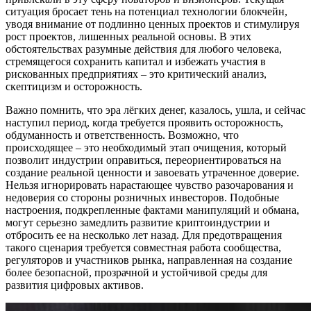
ситуация бросает тень на потенциал технологии блокчейн,
уводя внимание от подлинно ценных проектов и стимулируя
рост проектов, лишенных реальной основы. В этих
обстоятельствах разумные действия для любого человека,
стремящегося сохранить капитал и избежать участия в
рискованных предприятиях – это критический анализ,
скептицизм и осторожность.
Важно помнить, что эра лёгких денег, казалось, ушла, и сейчас
наступил период, когда требуется проявить осторожность,
обдуманность и ответственность. Возможно, что
происходящее – это необходимый этап очищения, который
позволит индустрии оправиться, переориентироваться на
создание реальной ценности и завоевать утраченное доверие.
Нельзя игнорировать нарастающее чувство разочарования и
недоверия со стороны розничных инвесторов. Подобные
настроения, подкрепленные фактами манипуляций и обмана,
могут серьезно замедлить развитие криптоиндустрии и
отбросить ее на несколько лет назад. Для предотвращения
такого сценария требуется совместная работа сообщества,
регуляторов и участников рынка, направленная на создание
более безопасной, прозрачной и устойчивой среды для
развития цифровых активов.