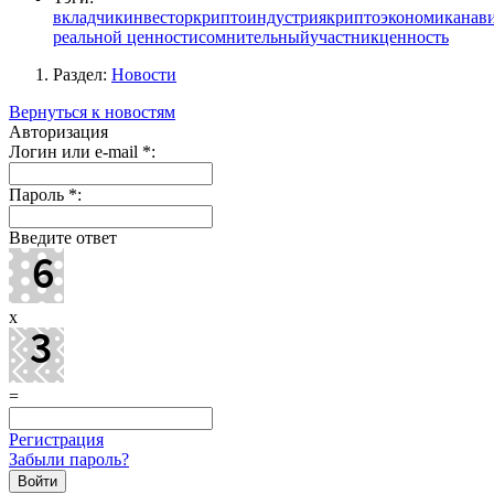
вкладчик
инвестор
криптоиндустрия
криптоэкономика
нав
реальной ценности
сомнительный
участник
ценность
Раздел:
Новости
Вернуться к новостям
Авторизация
Логин или e-mail
*
:
Пароль
*
:
Введите ответ
x
=
Регистрация
Забыли пароль?