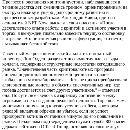
Прогресс и экспансия криптоиндустрии, наблюдавшиеся в
течение десятка лет, сменились трендом, ориентированным на
быструю наживу в ущерб долгосрочному развитию и
прогрессивным разработкам. Алехандро Навиа, один из
основателей NFT Now, высказал свои опасения: «После
десятилетнего опыта работы с криптой и активного участия в
торгах, я вынужден тщательно взвесить текущую обстановку
в отрасли. Это нетипичная рыночная флуктуация, это нечто,
вызывающее беспокойство».
Известный макроэкономический аналитик и опытный
инвестор, Лин Олден, разделяет пессимистичные взгляды
коллеги, подчеркивая структурные недостатки сегодняшнего
рынка. "Значительная часть криптовалютных программ
лишена подлинной экономической ценности в плане
глобального масштабирования… Четыре цикла преобразовали
альтернативные монеты в объекты спекулятивных игр, где
победа достигается за счет других участников," – отмечает
она. По сути, всё свелось к азартному состязанию между
игроками, а не к созданию реальной ценности. Торговля мем-
монетами приняла вид круглосуточного забега, в котором
рядовой вкладчик обречен на убыток, если не успеет
приобрести актив за считанные минуты до его появления на
рынке. Печальным подтверждением служит судьба 800 тысяч
держателей токена Official Trump, потерявших свыше двух