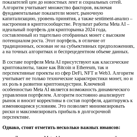
показателей цен до новостных лент и социальных сетей.
Алгоритм учитывает множество факторов, включая
фундаментальные показатели монет, рыночную
капитализацию, уровень принятия, а также sentiment-анализ –
настроения в криптосообществе. Результат работы Meta AI –
идеальный портфель для крипторынка 2024 года,
составленный из тщательно отобранных монет с высоким
потенциалом роста. Этот портфель, в отличие от
традиционных, основан не на субъективных предположениях,
а на точных алгоритмах и беспрецедентном объеме данных.
В составе портфеля Meta AI присутствуют как классические
криптовалюты, такие как Bitcoin и Ethereum, так и
перспективные проекты из сфер DeFi, NFT и Web3. Алгоритм
учитывает не только технические характеристики монет, но и
их роль в развитии криптоиндустрии. Ключевой
особенностью Meta AI является возможность динамического
управления портфелем. Алгоритм постоянно анализирует
рынок и вносит коррективы в состав портфеля, адаптируясь к
изменяющимся условиям. Это позволяет минимизировать
риски и максимизировать прибыль в долгосрочной
перспективе.
Однако, стоит отметить несколько важных нюансов: