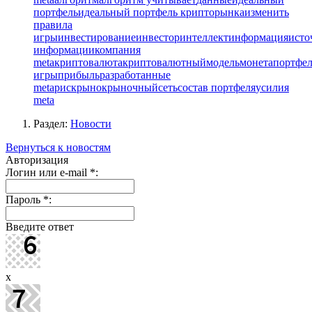
портфель
идеальный портфель крипторынка
изменить
правила
игры
инвестирование
инвестор
интеллект
информация
исто
информации
компания
meta
криптовалюта
криптовалютный
модель
монета
портфел
игры
прибыль
разработанные
meta
риск
рынок
рыночный
сеть
состав портфеля
усилия
meta
Раздел:
Новости
Вернуться к новостям
Авторизация
Логин или e-mail
*
:
Пароль
*
:
Введите ответ
x