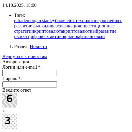
14.10.2025, 18:00
Тэги:
e-trade
morgan stanley
блокчейн-технология
дальнейшее
развитие рынка
диверсификация
инвестиционные
стратегии
криптовалюта
криптовалютный
развитие
рынка цифровых активов
рынок
финансовый
Раздел:
Новости
Вернуться к новостям
Авторизация
Логин или e-mail
*
:
Пароль
*
:
Введите ответ
+