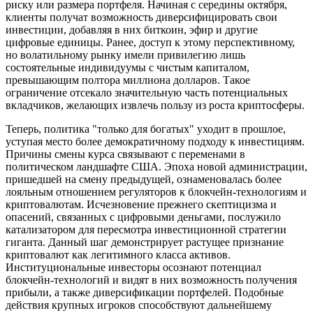
риску или размера портфеля. Начиная с середины октября,
клиенты получат возможность диверсифицировать свои
инвестиции, добавляя в них биткоин, эфир и другие
цифровые единицы. Ранее, доступ к этому перспективному,
но волатильному рынку имели привилегию лишь
состоятельные индивидуумы с чистым капиталом,
превышающим полтора миллиона долларов. Такое
ограничение отсекало значительную часть потенциальных
вкладчиков, желающих извлечь пользу из роста криптосферы.
Теперь, политика "только для богатых" уходит в прошлое,
уступая место более демократичному подходу к инвестициям.
Причины смены курса связывают с переменами в
политическом ландшафте США. Эпоха новой администрации,
пришедшей на смену предыдущей, ознаменовалась более
лояльным отношением регуляторов к блокчейн-технологиям и
криптовалютам. Исчезновение прежнего скептицизма и
опасений, связанных с цифровыми деньгами, послужило
катализатором для пересмотра инвестиционной стратегии
гиганта. Данный шаг демонстрирует растущее признание
криптовалют как легитимного класса активов.
Институциональные инвесторы осознают потенциал
блокчейн-технологий и видят в них возможность получения
прибыли, а также диверсификации портфелей. Подобные
действия крупных игроков способствуют дальнейшему