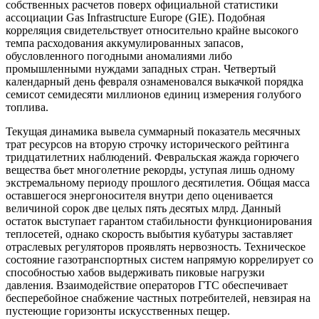
собственных расчетов поверх официальной статистики
ассоциации Gas Infrastructure Europe (GIE). Подобная
корреляция свидетельствует относительно крайне высокого
темпа расходования аккумулированных запасов,
обусловленного погодными аномалиями либо
промышленными нуждами западных стран. Четвертый
календарный день февраля ознаменовался выкачкой порядка
семисот семидесяти миллионов единиц измерения голубого
топлива.
Текущая динамика вывела суммарный показатель месячных
трат ресурсов на вторую строчку исторического рейтинга
тридцатилетних наблюдений. Февральская жажда горючего
вещества бьет многолетние рекорды, уступая лишь одному
экстремальному периоду прошлого десятилетия. Общая масса
оставшегося энергоносителя внутри депо оценивается
величиной сорок две целых пять десятых млрд. Данный
остаток выступает гарантом стабильности функционирования
теплосетей, однако скорость выбытия кубатуры заставляет
отраслевых регуляторов проявлять нервозность. Техническое
состояние газотранспортных систем напрямую коррелирует со
способностью хабов выдерживать пиковые нагрузки
давления. Взаимодействие операторов ГТС обеспечивает
бесперебойное снабжение частных потребителей, невзирая на
пустеющие горизонты искусственных пещер.