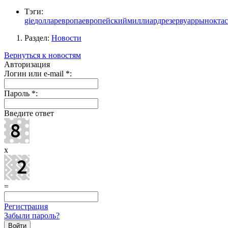
Тэги:
gie
доллар
европа
европейский
миллиард
резервуар
рынок
тас
Раздел:
Новости
Вернуться к новостям
Авторизация
Логин или e-mail
*
:
Пароль
*
:
Введите ответ
x
=
Регистрация
Забыли пароль?