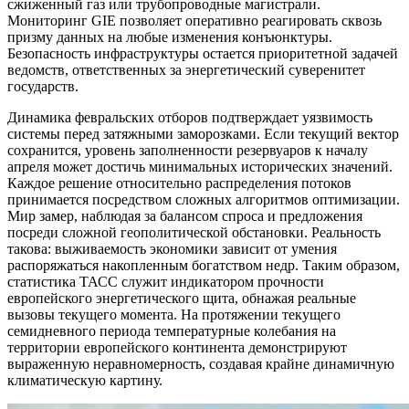
сжиженный газ или трубопроводные магистрали.
Мониторинг GIE позволяет оперативно реагировать сквозь
призму данных на любые изменения конъюнктуры.
Безопасность инфраструктуры остается приоритетной задачей
ведомств, ответственных за энергетический суверенитет
государств.
Динамика февральских отборов подтверждает уязвимость
системы перед затяжными заморозками. Если текущий вектор
сохранится, уровень заполненности резервуаров к началу
апреля может достичь минимальных исторических значений.
Каждое решение относительно распределения потоков
принимается посредством сложных алгоритмов оптимизации.
Мир замер, наблюдая за балансом спроса и предложения
посреди сложной геополитической обстановки. Реальность
такова: выживаемость экономики зависит от умения
распоряжаться накопленным богатством недр. Таким образом,
статистика ТАСС служит индикатором прочности
европейского энергетического щита, обнажая реальные
вызовы текущего момента. На протяжении текущего
семидневного периода температурные колебания на
территории европейского континента демонстрируют
выраженную неравномерность, создавая крайне динамичную
климатическую картину.