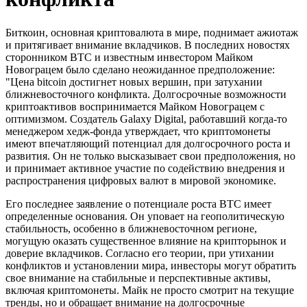
Биткоин, основная криптовалюта в мире, поднимает ажиотаж
и притягивает внимание вкладчиков. В последних новостях
сторонником BTC и известным инвестором Майком
Новограцем было сделано неожиданное предположение:
"Цена bitcoin достигнет новых вершин, при затухании
ближневосточного конфликта. Долгосрочные возможности
криптоактивов воспринимается Майком Новограцем с
оптимизмом. Создатель Galaxy Digital, работавший когда-то
менеджером хедж-фонда утверждает, что криптомонеты
имеют впечатляющий потенциал для долгосрочного роста и
развития. Он не только высказывает свои предположения, но
и принимает активное участие по содействию внедрения и
распространения цифровых валют в мировой экономике.
Его последнее заявление о потенциале роста BTC имеет
определенные основания. Он уповает на геополитическую
стабильность, особенно в ближневосточном регионе,
могущую оказать существенное влияние на крипторынок и
доверие вкладчиков. Согласно его теории, при утихании
конфликтов и установлении мира, инвесторы могут обратить
свое внимание на стабильные и перспективные активы,
включая криптомонеты. Майк не просто смотрит на текущие
тренды, но и обращает внимание на долгосрочные