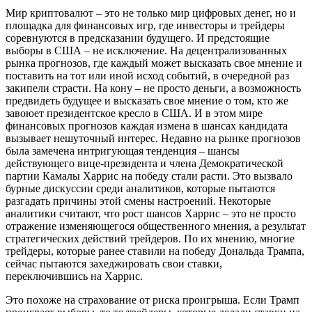
Мир криптовалют – это не только мир цифровых денег, но и
площадка для финансовых игр, где инвесторы и трейдеры
соревнуются в предсказании будущего. И предстоящие
выборы в США – не исключение. На децентрализованных
рынка прогнозов, где каждый может высказать свое мнение и
поставить на тот или иной исход событий, в очередной раз
закипели страсти. На кону – не просто деньги, а возможность
предвидеть будущее и высказать свое мнение о том, кто же
завоюет президентское кресло в США. И в этом мире
финансовых прогнозов каждая измена в шансах кандидата
вызывает нешуточный интерес. Недавно на рынке прогнозов
была замечена интригующая тенденция – шансы
действующего вице-президента и члена Демократической
партии Камалы Харрис на победу стали расти. Это вызвало
бурные дискуссии среди аналитиков, которые пытаются
разгадать причины этой смены настроений. Некоторые
аналитики считают, что рост шансов Харрис – это не просто
отражение изменяющегося общественного мнения, а результат
стратегических действий трейдеров. По их мнению, многие
трейдеры, которые ранее ставили на победу Дональда Трампа,
сейчас пытаются захеджировать свои ставки,
переключившись на Харрис.
Это похоже на страхование от риска проигрыша. Если Трамп