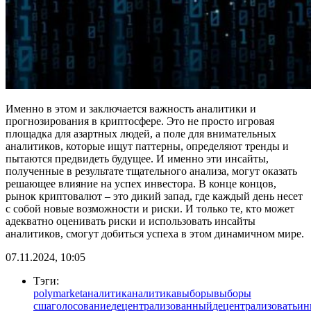
Именно в этом и заключается важность аналитики и
прогнозирования в криптосфере. Это не просто игровая
площадка для азартных людей, а поле для внимательных
аналитиков, которые ищут паттерны, определяют тренды и
пытаются предвидеть будущее. И именно эти инсайты,
полученные в результате тщательного анализа, могут оказать
решающее влияние на успех инвестора. В конце концов,
рынок криптовалют – это дикий запад, где каждый день несет
с собой новые возможности и риски. И только те, кто может
адекватно оценивать риски и использовать инсайты
аналитиков, смогут добиться успеха в этом динамичном мире.
07.11.2024, 10:05
Тэги:
polymarket
аналитик
аналитика
выборы
выборы
сша
голосование
децентрализованный
децентрализовать
ин