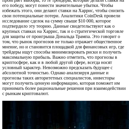
проиграет выборы, то те трейдеры, которые делали ставки на
его победу, могут понести значительные убытки. Чтобы
избежать этого, они делают ставки на Харрис, чтобы снизить
свои потенциальные потери. Аналитики CoinDesk провели
исследование сделок на сумму свыше $10 000, которое
подтвердило эту теорию. Данные свидетельствуют как о
крупных ставках на Харрис, так и о стратегической торговле
для защиты от проигрыша Дональда Трампа. Это говорит о
том, что рынок прогнозов не только отражает общественное
мнение, но и становится площадкой для финансовых игр, где
трейдеры ищут способы минимизировать риски и получить
максимальную прибыль. Важно отметить, что прогнозы в
криптосфере, как и в любой другой сфере, всегда носят
условный характер. Невозможно предсказать будущее с
абсолютной точностью. Однако анализируя данные и
прогнозы таких авторитетных специалистов, инвесторы
могут получить ценную информацию, которая поможет им
принимать более рациональные решения при взаимодействии
с рынкам криптовалют.