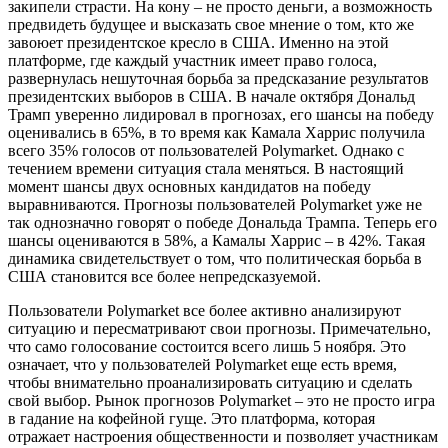
закипели страсти. На кону – не просто деньги, а возможность
предвидеть будущее и высказать свое мнение о том, кто же
завоюет президентское кресло в США. Именно на этой
платформе, где каждый участник имеет право голоса,
развернулась нешуточная борьба за предсказание результатов
президентских выборов в США. В начале октября Дональд
Трамп уверенно лидировал в прогнозах, его шансы на победу
оценивались в 65%, в то время как Камала Харрис получила
всего 35% голосов от пользователей Polymarket. Однако с
течением времени ситуация стала меняться. В настоящий
момент шансы двух основных кандидатов на победу
выравниваются. Прогнозы пользователей Polymarket уже не
так однозначно говорят о победе Дональда Трампа. Теперь его
шансы оцениваются в 58%, а Камалы Харрис – в 42%. Такая
динамика свидетельствует о том, что политическая борьба в
США становится все более непредсказуемой.
Пользователи Polymarket все более активно анализируют
ситуацию и пересматривают свои прогнозы. Примечательно,
что само голосование состоится всего лишь 5 ноября. Это
означает, что у пользователей Polymarket еще есть время,
чтобы внимательно проанализировать ситуацию и сделать
свой выбор. Рынок прогнозов Polymarket – это не просто игра
в гадание на кофейной гуще. Это платформа, которая
отражает настроения общественности и позволяет участникам