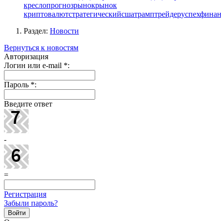
кресло
прогноз
рынок
рынок
криптовалют
стратегический
сша
трамп
трейдер
успех
фина
Раздел:
Новости
Вернуться к новостям
Авторизация
Логин или e-mail
*
:
Пароль
*
:
Введите ответ
-
=
Регистрация
Забыли пароль?