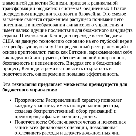
знаменитой династии Кеннеди, призвал к радикальной
трансформации бюджетной системы Соединенных Штатов
посредством внедрения технологии блокчейна. Это смелое
заявление является отражением растущего понимания его
потенциала в преобразовании финансового управления и
имеет далеко идущие последствия для бюджетного ландшафта
страны. Предложение Кеннеди о переходе всего бюджета
США на данную технологию основано на его глубокой вере в
ее преобразующую силу. Распределенный реестр, лежащий в
основе криптовалют, таких как Биткоин, зарекомендовал себя
как надежный инструмент, обеспечивающий прозрачность,
безопасность и неизменность. Внедряя его в бюджетный
процесс, Кеннеди стремится повысить открытость и
подотчетность, одновременно повышая эффективность.
Эта технология предлагает множество преимуществ для
бюджетного управления:
Прозрачность: Распределенный характер позволяет
каждому участнику иметь полную копию реестра,
создавая беспрепятственный обзор транзакций и
предотвращая фальсификацию данных.
Подотчетность: Обеспечивается четкая и неизменная
запись всех финансовых операций, позволяющая
отслеживать расходы и держать должностных лиц