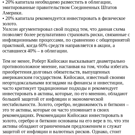
• 20% капитала необходимо разместить в облигации,
эмитированные правительством Соединенных Штатов
Америки.
• 20% капитала рекомендуется инвестировать в физическое
золото.
Уилсон аргументировал свой подход тем, что данная схема
позволяет более результативно страховать риски, связанные с
инфляционными процессами, по сравнению с общепринятой
практикой, когда 60% средств направляется в акции, а
оставшиеся 40% – в облигации.
Тем не менее, Роберт Кийосаки высказывает диаметрально
противоположное мнение, настаивая на том, чтобы избегать
приобретения долговых обязательств, выпущенных
американским государством. Кийосаки, известный своими
неортодоксальными взглядами на финансы и инвестиции,
часто критикует традиционные подходы и рекомендует
инвестировать в активы, которые, по его мнению, обладают
большей защитой от инфляции и экономической
нестабильности. Золото, серебро, недвижимость и биткоин –
это те активы, которые он часто упоминает в своих
рекомендациях. Рекомендации Кийосаки инвестировать в
золото, серебро и биткоин основаны на его вере в то, что эти
активы обладают ограниченным предложением и служат
защитой от инфляции и валютных рисков. Однако, стоит