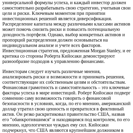
универсальной формулы успеха, и каждый инвестор должен
самостоятельно разрабатывать свою стратегию, учитывая свои
цели и риски. Ключевым моментом при принятии
инвестиционных решений является диверсификация.
Распределение капитала между различными классами активов
может помочь снизить риски и повысить потенциальную
доходность портфеля. Однако, выбор конкретных активов и
пропорций распределения должен основываться на
индивидуальном анализе и учете всех факторов.
Инвестиционная стратегия, предложенная Morgan Stanley, и ее
критика со стороны Роберта Кийосаки демонстрируют
разнообразие подходов к управлению финансами.
Инвесторам следует изучать различные мнения,
анализировать риски и возможности и принимать решения,
соответствующие их собственным целям и обстоятельствам.
Финансовая грамотность и самостоятельность – это ключевые
факторы успеха в мире инвестиций. Роберт Кийосаки подверг
сомнению саму возможность говорить о финансовой
безопасности в условиях, когда, по его мнению, американский
доллар утратил свою ценность и превратился в фиктивный
актив. Он резко раскритиковал правительство США, назвав
его "обанкротившимся" и находящимся под контролем, по его
мнению, идеологически чуждых ему сил. Кийосаки
подчеркнул, что США являются крупнейшим должником в