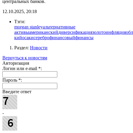
центральных банков.
12.10.2025, 20:18
Тэги:
morgan stanley
альтернативные
активы
американский
диверсификация
золото
инфляция
обл
кийосаки
серебро
финансовый
финансы
Раздел:
Новости
Вернуться к новостям
Авторизация
Логин или e-mail
*
:
Пароль
*
:
Введите ответ
-