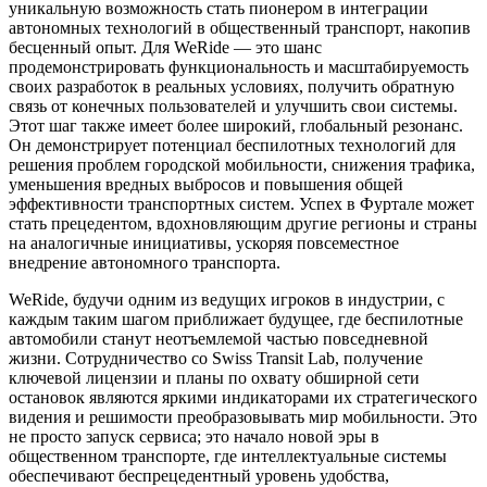
уникальную возможность стать пионером в интеграции
автономных технологий в общественный транспорт, накопив
бесценный опыт. Для WeRide — это шанс
продемонстрировать функциональность и масштабируемость
своих разработок в реальных условиях, получить обратную
связь от конечных пользователей и улучшить свои системы.
Этот шаг также имеет более широкий, глобальный резонанс.
Он демонстрирует потенциал беспилотных технологий для
решения проблем городской мобильности, снижения трафика,
уменьшения вредных выбросов и повышения общей
эффективности транспортных систем. Успех в Фуртале может
стать прецедентом, вдохновляющим другие регионы и страны
на аналогичные инициативы, ускоряя повсеместное
внедрение автономного транспорта.
WeRide, будучи одним из ведущих игроков в индустрии, с
каждым таким шагом приближает будущее, где беспилотные
автомобили станут неотъемлемой частью повседневной
жизни. Сотрудничество со Swiss Transit Lab, получение
ключевой лицензии и планы по охвату обширной сети
остановок являются яркими индикаторами их стратегического
видения и решимости преобразовывать мир мобильности. Это
не просто запуск сервиса; это начало новой эры в
общественном транспорте, где интеллектуальные системы
обеспечивают беспрецедентный уровень удобства,