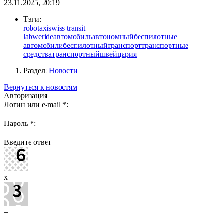
23.11.2025, 20:19
Тэги:
robotaxi
swiss transit
lab
weride
автомобиль
автономный
беспилотные
автомобили
беспилотный
транспорт
транспортные
средства
транспортный
швейцария
Раздел:
Новости
Вернуться к новостям
Авторизация
Логин или e-mail
*
:
Пароль
*
:
Введите ответ
x
=