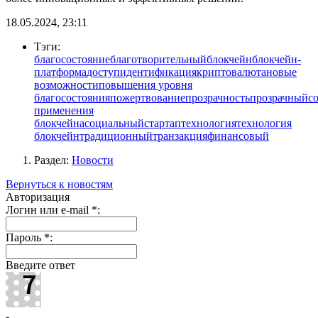
18.05.2024, 23:11
Тэги:
благосостояние
благотворительный
блокчейн
блокчейн-
платформа
доступ
идентификация
криптовалюта
новые
возможности
повышения уровня
благосостояния
пожертвование
прозрачность
прозрачный
с
применения
блокчейна
социальный
стартап
технология
технология
блокчейн
традиционный
транзакция
финансовый
Раздел:
Новости
Вернуться к новостям
Авторизация
Логин или e-mail
*
:
Пароль
*
:
Введите ответ
-