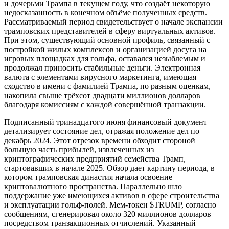
и дочерьми Трампа в текущем году, что создаёт некоторую
недосказанность в конечном объёме полученных средств.
Рассматриваемый период свидетельствует о начале экспансии
трамповских представителей в сферу виртуальных активов.
При этом, существующий основной профиль, связанный с
постройкой жилых комплексов и организацией досуга на
игровых площадках для гольфа, оставался незыблемым и
продолжал приносить стабильные деньги. Электронная
валюта с элементами вирусного маркетинга, имеющая
сходство в имени с фамилией Трампа, по разным оценкам,
накопила свыше трёхсот двадцати миллионов долларов
благодаря комиссиям с каждой совершённой транзакции.
Подписанный тринадцатого июня финансовый документ
детализирует состояние дел, отражая положение дел по
декабрь 2024. Этот отрезок времени обходит стороной
большую часть прибылей, извлеченных из
криптографических предприятий семейства Трамп,
стартовавших в начале 2025. Обзор дает картину периода, в
котором трамповская династия начала освоение
криптовалютного пространства. Параллельно шло
поддержание уже имеющихся активов в сфере строительства
и эксплуатации гольф-полей. Мем-токен $TRUMP, согласно
сообщениям, сгенерировал около 320 миллионов долларов
посредством транзакционных отчислений. Указанный