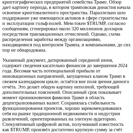
криптографических предприятий семейства Трамп. Обзор
дает картину периода, в котором трамповская династия начала
освоение криптовалютного пространства. Параллельно шло
поддержание уже имеющихся активов в сфере строительства
и эксплуатации гольф-полей. Мем-токен $TRUMP, согласно
сообщениям, сгенерировал около 320 миллионов долларов
посредством транзакционных отчислений. Однако, схема
распределения заработка между организациями,
находящимися под контролем Трампа, и компаньонами, до сих
пор не обнародована.
Указанный документ, датированный серединой июня,
содержит сведения касательно финансов до завершения 2024
года. Весомая часть потенциальной прибыли от
инновационных направлений, запущенных кланом Трамп в
свежем календарном цикле, остаётся вне поля зрения данного
отчёта. Это делает общую картину неполной, требующей
дополнительных пояснений. Описанный срок показывает
момент проникновения фамилии Трамп в область
децентрализованных валют. Сохранялась стабильность
функционирования проектов, хорошо зарекомендовавших
себя на рынке традиционной недвижимости и индустрии
развлечений, ориентированных на элитную аудиторию.
Спекулятивный цифровой актив, получивший известность
как $TRUMP, произвёл достаточно крупную сумму за счёт