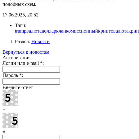
подобных схем.
17.06.2025, 20:52
Тэги:
trump
валюта
доллар
клан
комиссионный
криптовалюта
кри
Раздел:
Новости
Вернуться к новостям
Авторизация
Логин или e-mail
*
:
Пароль
*
:
Введите ответ
+
=