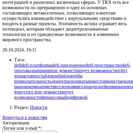
интеграцией в различных жизненных сферах. У TRX есть все
возможности по превращению в одну из основных
составляющих метавселенных, позволяющих клиентам
осуществлять взаимодействие с виртуальными средствами и
входить в разные проекты. Успешность актива отражает весь
потенциал, которым обладают децентрализованные
технологии и их грандиозные возможности в изменении
мирового пространства.
20.10.2024, 16:11
Тэги:
defi
defi-платформа
defi-приложение
defi-пространство
defi-
протокол
sunpump
tron демонстрирует возможности
tvl
tvl
tron
активность
блокчейн
блокчейн
tron
волатильность
децентрализовать
инвестор
конкуренция
рынок
мемкоин
метавселенная
миллиард
платформа
рынок
т
tron
успех tron демонстрирует
возможности
финансовый
цифровой
Раздел:
Новости
Вернуться к новостям
Авторизация
Логин или e-mail
*
: