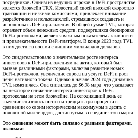
посредников. Одним из ведущих игроков в DeFi-пространстве
является блокчейн TRX. Известный своей высокой скоростью
транзакций и низкими комиссиями, привлекает внимание
разработчиков и пользователей, стремящихся создавать и
использовать DeFi-приложения. В общей сумме TVL, которая
отражает объем денежных средств, подвергшихся блокировке
DeFi-протоколами, является важным показателем активности
и привлекательности DeFi-платформ. В конце 2023 года TVL
в них достигла восьми с лишним миллиардов долларов.
Это свидетельствовало о значительном росте интереса
инвесторов к DeFi-приложениям на актив, который был
вызван различными факторами, включая развитие новых
DeFi-протоколов, увеличение спроса на услуги DeFi и рост
цены нативного токена. Однако в начале 2024 года динамика
TVL изменилась. Она снизилась до $6,98 млрд, что указывает
на некоторое снижение интереса инвесторов к DeFi-
протоколам на этом блокчейне. На сегодняшний день ее
значение снизилось почти на тридцать три процента в
сравнении со своим историческим максимумом в десять с
половиной миллиардов, достигнутым в середине этого марта.
Это снижение может быть связано с разными факторами,
включая: