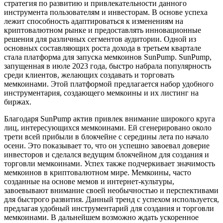
стратегия по развитию и привлекательности данного
инструмента пользователям и инвесторам. В основе успеха
лежит способность адаптироваться к изменениям на
криптовалютном рынке и предоставлять инновационные
решения для различных сегментов аудитории. Одной из
основных составляющих роста дохода в третьем квартале
стала платформа для запуска мемкоинов SunPump. SunPump,
запущенная в июле 2023 года, быстро набрала популярность
среди клиентов, желающих создавать и торговать
мемкоинами. Этой платформой предлагается набор удобного
инструментария, создающего мемкоины и их листинг на
биржах.
Благодаря SunPump актив привлек внимание широкого круга
лиц, интересующихся мемкоинами. Ей сгенерировано около
трети всей прибыли в блокчейне с середины лета по начало
осени. Это показывает то, что он успешно завоевал доверие
инвесторов и сделался ведущим блокчейном для создания и
торговли мемкоинами. Успех также подчеркивает значимость
мемкоинов в криптовалютном мире. Мемкоины, часто
созданные на основе мемов и интернет-культуры,
завоевывают внимание своей необычностью и перспективами
для быстрого развития. Данный тренд с успехом используется,
предлагая удобный инструментарий для создания и торговли
мемкоинами. В дальнейшем возможно ждать ускоренное