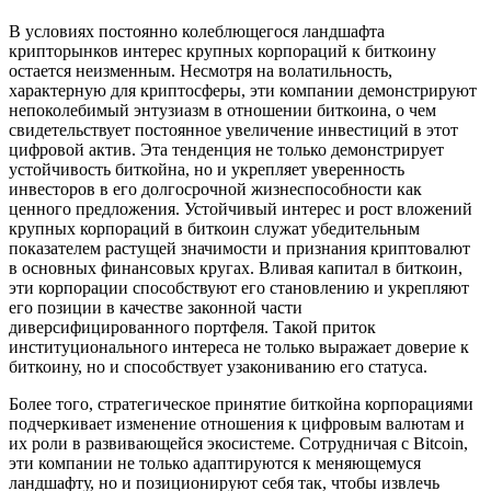
В условиях постоянно колеблющегося ландшафта
крипторынков интерес крупных корпораций к биткоину
остается неизменным. Несмотря на волатильность,
характерную для криптосферы, эти компании демонстрируют
непоколебимый энтузиазм в отношении биткоина, о чем
свидетельствует постоянное увеличение инвестиций в этот
цифровой актив. Эта тенденция не только демонстрирует
устойчивость биткойна, но и укрепляет уверенность
инвесторов в его долгосрочной жизнеспособности как
ценного предложения. Устойчивый интерес и рост вложений
крупных корпораций в биткоин служат убедительным
показателем растущей значимости и признания криптовалют
в основных финансовых кругах. Вливая капитал в биткоин,
эти корпорации способствуют его становлению и укрепляют
его позиции в качестве законной части
диверсифицированного портфеля. Такой приток
институционального интереса не только выражает доверие к
биткоину, но и способствует узакониванию его статуса.
Более того, стратегическое принятие биткойна корпорациями
подчеркивает изменение отношения к цифровым валютам и
их роли в развивающейся экосистеме. Сотрудничая с Bitcoin,
эти компании не только адаптируются к меняющемуся
ландшафту, но и позиционируют себя так, чтобы извлечь