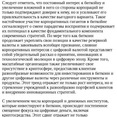
Следует отметить, что постоянный интерес к биткойну и
увеличение вложений в него со стороны корпораций не
только подтверждают доверие к нему, но и усиливают его
привлекательность в качестве выгодного варианта. Такое
настойчивое участие корпоративных гигантов в биткойне
сигнализирует о смене парадигмы восприятия и подчеркивает
их потенциал в качестве фундаментального компонента
современных стратегий. По мере того как биткоин
продолжает укреплять свои позиции в качестве резервной
валюты и завоевывать всеобщее признание, слияние
корпоративных интересов с цифровой валютой представляет
собой убедительный рассказ о принятии, инновациях и
технологической эволюции в цифровую эпоху. Кроме того,
масштабные организации также увеличивают свое
присутствие в криптосфере, предоставляя клиентам
разнообразные возможности для инвестирования в биткоин и
другие цифровые валюты через различные инструменты и
продукты. Этот тренд отражает не только рост интереса, но и
стремление учреждений к разнообразию портфелей клиентов
и внедрению инновационных стратегий.
С увеличением числа корпораций и денежных институтов,
которые инвестируют в биткоин, происходит постепенное
смещение фокуса на цифровые деньги, включая
криптосредства. Этот сдвиг отражает не только