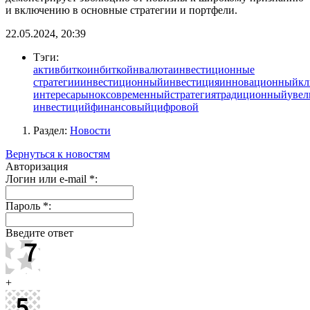
и включению в основные стратегии и портфели.
22.05.2024, 20:39
Тэги:
актив
биткоин
биткойн
валюта
инвестиционные
стратегии
инвестиционный
инвестиция
инновационный
кл
интереса
рынок
современный
стратегия
традиционный
увел
инвестиций
финансовый
цифровой
Раздел:
Новости
Вернуться к новостям
Авторизация
Логин или e-mail
*
:
Пароль
*
:
Введите ответ
+